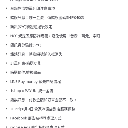
黑貓物流拋單列印注意事項
錯誤訊息：統一金流回傳錯誤號碼SHIP04003
簡訊(KYC)驗證通過後設定
NCC 規定因應防詐規範，避免使用「普發一萬元」字眼
簡訊身分驗證(KYC)
錯誤訊息：轉換編號輸入框消失
訂單列表-篩選功能
篩選條件:檢視畫面
LINE Pay money 預先申請流程
1shop x PAYUNi 統一金流
錯誤訊息：付款金額和訂單金額不一致。
2025年6月9日 全家冷凍店到店服務調整
Facebook 廣告被拒登處理方式
Google Ads 廣告被拒登處理方式