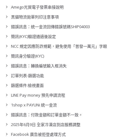
Amego光貿電子發票串接說明
黑貓物流拋單列印注意事項
錯誤訊息：統一金流回傳錯誤號碼SHIP04003
簡訊(KYC)驗證通過後設定
NCC 規定因應防詐規範，避免使用「普發一萬元」字眼
簡訊身分驗證(KYC)
錯誤訊息：轉換編號輸入框消失
訂單列表-篩選功能
篩選條件:檢視畫面
LINE Pay money 預先申請流程
1shop x PAYUNi 統一金流
錯誤訊息：付款金額和訂單金額不一致。
2025年6月9日 全家冷凍店到店服務調整
Facebook 廣告被拒登處理方式