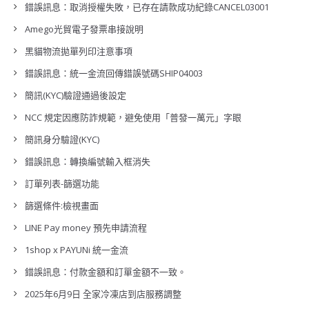
錯誤訊息：取消授權失敗，已存在請款成功紀錄CANCEL03001
Amego光貿電子發票串接說明
黑貓物流拋單列印注意事項
錯誤訊息：統一金流回傳錯誤號碼SHIP04003
簡訊(KYC)驗證通過後設定
NCC 規定因應防詐規範，避免使用「普發一萬元」字眼
簡訊身分驗證(KYC)
錯誤訊息：轉換編號輸入框消失
訂單列表-篩選功能
篩選條件:檢視畫面
LINE Pay money 預先申請流程
1shop x PAYUNi 統一金流
錯誤訊息：付款金額和訂單金額不一致。
2025年6月9日 全家冷凍店到店服務調整