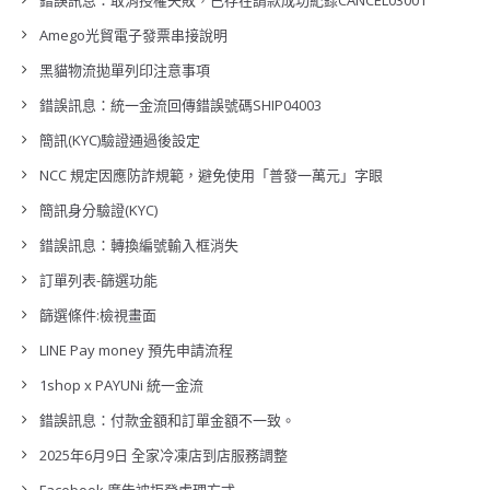
錯誤訊息：取消授權失敗，已存在請款成功紀錄CANCEL03001
Amego光貿電子發票串接說明
黑貓物流拋單列印注意事項
錯誤訊息：統一金流回傳錯誤號碼SHIP04003
簡訊(KYC)驗證通過後設定
NCC 規定因應防詐規範，避免使用「普發一萬元」字眼
簡訊身分驗證(KYC)
錯誤訊息：轉換編號輸入框消失
訂單列表-篩選功能
篩選條件:檢視畫面
LINE Pay money 預先申請流程
1shop x PAYUNi 統一金流
錯誤訊息：付款金額和訂單金額不一致。
2025年6月9日 全家冷凍店到店服務調整