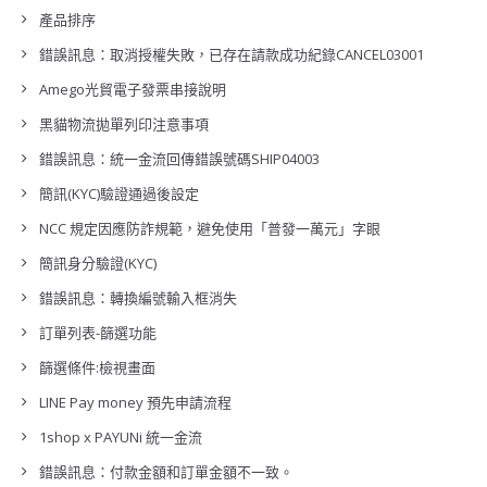
產品排序
錯誤訊息：取消授權失敗，已存在請款成功紀錄CANCEL03001
Amego光貿電子發票串接說明
黑貓物流拋單列印注意事項
錯誤訊息：統一金流回傳錯誤號碼SHIP04003
簡訊(KYC)驗證通過後設定
NCC 規定因應防詐規範，避免使用「普發一萬元」字眼
簡訊身分驗證(KYC)
錯誤訊息：轉換編號輸入框消失
訂單列表-篩選功能
篩選條件:檢視畫面
LINE Pay money 預先申請流程
1shop x PAYUNi 統一金流
錯誤訊息：付款金額和訂單金額不一致。