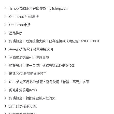
1shop 免費網址已調整為 my1shop.com
Omnichat Pixel串接
Omnichat串接
產品排序
錯誤訊息：取消授權失敗，已存在請款成功紀錄CANCEL03001
Amego光貿電子發票串接說明
黑貓物流拋單列印注意事項
錯誤訊息：統一金流回傳錯誤號碼SHIP04003
簡訊(KYC)驗證通過後設定
NCC 規定因應防詐規範，避免使用「普發一萬元」字眼
簡訊身分驗證(KYC)
錯誤訊息：轉換編號輸入框消失
訂單列表-篩選功能