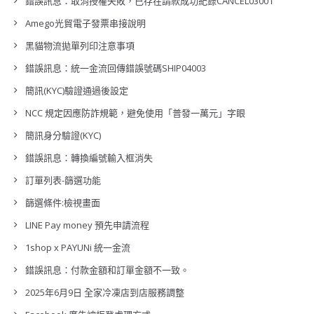
錯誤訊息：取消授權失敗，已存在請款成功紀錄CANCEL03001
Amego光貿電子發票串接說明
黑貓物流拋單列印注意事項
錯誤訊息：統一金流回傳錯誤號碼SHIP04003
簡訊(KYC)驗證通過後設定
NCC 規定因應防詐規範，避免使用「普發一萬元」字眼
簡訊身分驗證(KYC)
錯誤訊息：轉換編號輸入框消失
訂單列表-篩選功能
篩選條件:檢視畫面
LINE Pay money 預先申請流程
1shop x PAYUNi 統一金流
錯誤訊息：付款金額和訂單金額不一致。
2025年6月9日 全家冷凍店到店服務調整