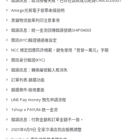
錯誤訊息：取消授權失敗，已存在請款成功紀錄CANCEL03001
Amego光貿電子發票串接說明
黑貓物流拋單列印注意事項
錯誤訊息：統一金流回傳錯誤號碼SHIP04003
簡訊(KYC)驗證通過後設定
NCC 規定因應防詐規範，避免使用「普發一萬元」字眼
簡訊身分驗證(KYC)
錯誤訊息：轉換編號輸入框消失
訂單列表-篩選功能
篩選條件:檢視畫面
LINE Pay money 預先申請流程
1shop x PAYUNi 統一金流
錯誤訊息：付款金額和訂單金額不一致。
2025年6月9日 全家冷凍店到店服務調整