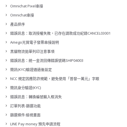
Omnichat Pixel串接
Omnichat串接
產品排序
錯誤訊息：取消授權失敗，已存在請款成功紀錄CANCEL03001
Amego光貿電子發票串接說明
黑貓物流拋單列印注意事項
錯誤訊息：統一金流回傳錯誤號碼SHIP04003
簡訊(KYC)驗證通過後設定
NCC 規定因應防詐規範，避免使用「普發一萬元」字眼
簡訊身分驗證(KYC)
錯誤訊息：轉換編號輸入框消失
訂單列表-篩選功能
篩選條件:檢視畫面
LINE Pay money 預先申請流程