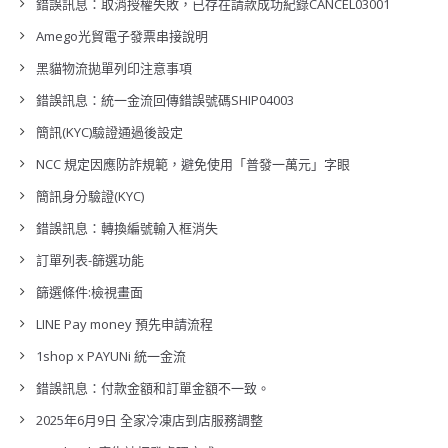
錯誤訊息：取消授權失敗，已存在請款成功紀錄CANCEL03001
Amego光貿電子發票串接說明
黑貓物流拋單列印注意事項
錯誤訊息：統一金流回傳錯誤號碼SHIP04003
簡訊(KYC)驗證通過後設定
NCC 規定因應防詐規範，避免使用「普發一萬元」字眼
簡訊身分驗證(KYC)
錯誤訊息：轉換編號輸入框消失
訂單列表-篩選功能
篩選條件:檢視畫面
LINE Pay money 預先申請流程
1shop x PAYUNi 統一金流
錯誤訊息：付款金額和訂單金額不一致。
2025年6月9日 全家冷凍店到店服務調整