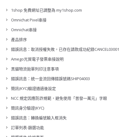
1shop 免費網址已調整為 my1shop.com
Omnichat Pixel串接
Omnichat串接
產品排序
錯誤訊息：取消授權失敗，已存在請款成功紀錄CANCEL03001
Amego光貿電子發票串接說明
黑貓物流拋單列印注意事項
錯誤訊息：統一金流回傳錯誤號碼SHIP04003
簡訊(KYC)驗證通過後設定
NCC 規定因應防詐規範，避免使用「普發一萬元」字眼
簡訊身分驗證(KYC)
錯誤訊息：轉換編號輸入框消失
訂單列表-篩選功能