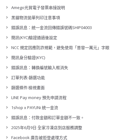
Amego光貿電子發票串接說明
黑貓物流拋單列印注意事項
錯誤訊息：統一金流回傳錯誤號碼SHIP04003
簡訊(KYC)驗證通過後設定
NCC 規定因應防詐規範，避免使用「普發一萬元」字眼
簡訊身分驗證(KYC)
錯誤訊息：轉換編號輸入框消失
訂單列表-篩選功能
篩選條件:檢視畫面
LINE Pay money 預先申請流程
1shop x PAYUNi 統一金流
錯誤訊息：付款金額和訂單金額不一致。
2025年6月9日 全家冷凍店到店服務調整
Facebook 廣告被拒登處理方式