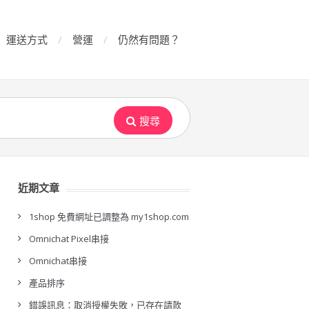
運送方式
營運
仍然有問題？
搜尋
近期文章
1shop 免費網址已調整為 my1shop.com
Omnichat Pixel串接
Omnichat串接
產品排序
錯誤訊息：取消授權失敗，已存在請款