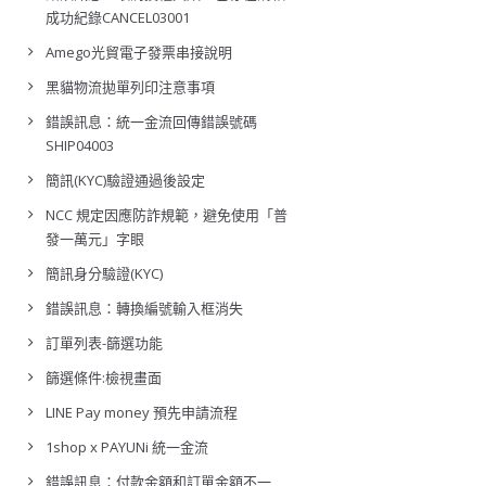
成功紀錄CANCEL03001
Amego光貿電子發票串接說明
黑貓物流拋單列印注意事項
錯誤訊息：統一金流回傳錯誤號碼
SHIP04003
簡訊(KYC)驗證通過後設定
NCC 規定因應防詐規範，避免使用「普
發一萬元」字眼
簡訊身分驗證(KYC)
錯誤訊息：轉換編號輸入框消失
訂單列表-篩選功能
篩選條件:檢視畫面
LINE Pay money 預先申請流程
1shop x PAYUNi 統一金流
錯誤訊息：付款金額和訂單金額不一