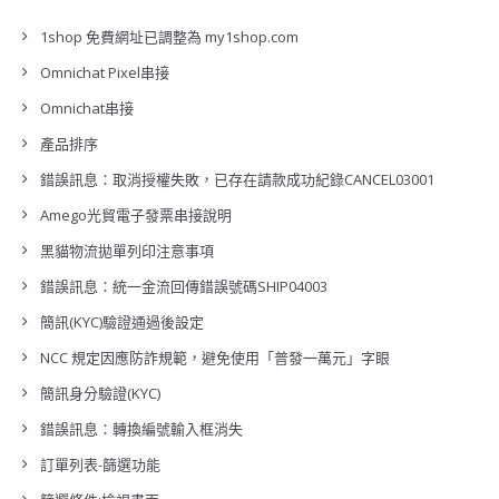
1shop 免費網址已調整為 my1shop.com
Omnichat Pixel串接
Omnichat串接
產品排序
錯誤訊息：取消授權失敗，已存在請款成功紀錄CANCEL03001
Amego光貿電子發票串接說明
黑貓物流拋單列印注意事項
錯誤訊息：統一金流回傳錯誤號碼SHIP04003
簡訊(KYC)驗證通過後設定
NCC 規定因應防詐規範，避免使用「普發一萬元」字眼
簡訊身分驗證(KYC)
錯誤訊息：轉換編號輸入框消失
訂單列表-篩選功能