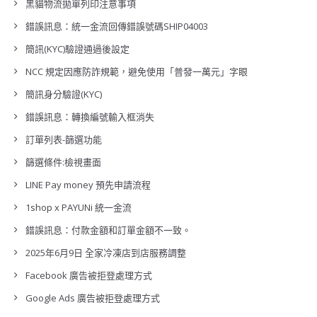
黑貓物流拋單列印注意事項
錯誤訊息：統一金流回傳錯誤號碼SHIP04003
簡訊(KYC)驗證通過後設定
NCC 規定因應防詐規範，避免使用「普發一萬元」字眼
簡訊身分驗證(KYC)
錯誤訊息：轉換編號輸入框消失
訂單列表-篩選功能
篩選條件:檢視畫面
LINE Pay money 預先申請流程
1shop x PAYUNi 統一金流
錯誤訊息：付款金額和訂單金額不一致。
2025年6月9日 全家冷凍店到店服務調整
Facebook 廣告被拒登處理方式
Google Ads 廣告被拒登處理方式