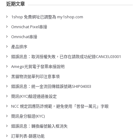
近期文章
1shop 免費網址已調整為 my1shop.com
Omnichat Pixel串接
Omnichat串接
產品排序
錯誤訊息：取消授權失敗，已存在請款成功紀錄CANCEL03001
Amego光貿電子發票串接說明
黑貓物流拋單列印注意事項
錯誤訊息：統一金流回傳錯誤號碼SHIP04003
簡訊(KYC)驗證通過後設定
NCC 規定因應防詐規範，避免使用「普發一萬元」字眼
簡訊身分驗證(KYC)
錯誤訊息：轉換編號輸入框消失
訂單列表-篩選功能