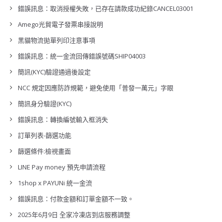
錯誤訊息：取消授權失敗，已存在請款成功紀錄CANCEL03001
Amego光貿電子發票串接說明
黑貓物流拋單列印注意事項
錯誤訊息：統一金流回傳錯誤號碼SHIP04003
簡訊(KYC)驗證通過後設定
NCC 規定因應防詐規範，避免使用「普發一萬元」字眼
簡訊身分驗證(KYC)
錯誤訊息：轉換編號輸入框消失
訂單列表-篩選功能
篩選條件:檢視畫面
LINE Pay money 預先申請流程
1shop x PAYUNi 統一金流
錯誤訊息：付款金額和訂單金額不一致。
2025年6月9日 全家冷凍店到店服務調整