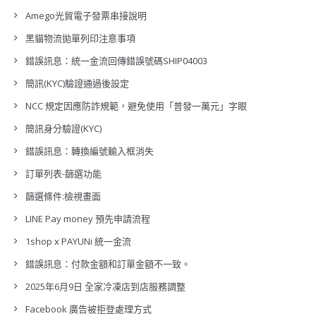
Amego光貿電子發票串接說明
黑貓物流拋單列印注意事項
錯誤訊息：統一金流回傳錯誤號碼SHIP04003
簡訊(KYC)驗證通過後設定
NCC 規定因應防詐規範，避免使用「普發一萬元」字眼
簡訊身分驗證(KYC)
錯誤訊息：轉換編號輸入框消失
訂單列表-篩選功能
篩選條件:檢視畫面
LINE Pay money 預先申請流程
1shop x PAYUNi 統一金流
錯誤訊息：付款金額和訂單金額不一致。
2025年6月9日 全家冷凍店到店服務調整
Facebook 廣告被拒登處理方式