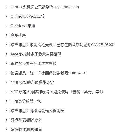
1shop 免費網址已調整為 my1shop.com
Omnichat Pixel串接
Omnichat串接
產品排序
錯誤訊息：取消授權失敗，已存在請款成功紀錄CANCEL03001
Amego光貿電子發票串接說明
黑貓物流拋單列印注意事項
錯誤訊息：統一金流回傳錯誤號碼SHIP04003
簡訊(KYC)驗證通過後設定
NCC 規定因應防詐規範，避免使用「普發一萬元」字眼
簡訊身分驗證(KYC)
錯誤訊息：轉換編號輸入框消失
訂單列表-篩選功能
篩選條件:檢視畫面