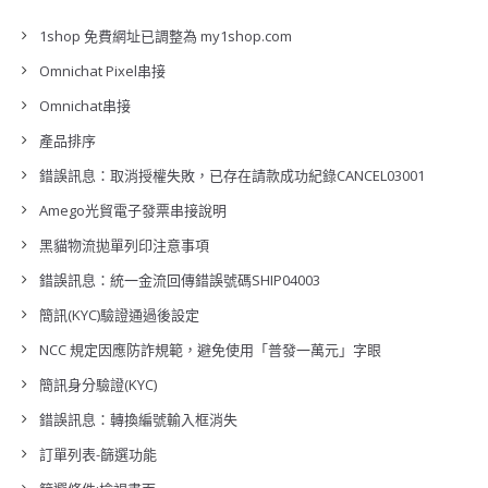
1shop 免費網址已調整為 my1shop.com
Omnichat Pixel串接
Omnichat串接
產品排序
錯誤訊息：取消授權失敗，已存在請款成功紀錄CANCEL03001
Amego光貿電子發票串接說明
黑貓物流拋單列印注意事項
錯誤訊息：統一金流回傳錯誤號碼SHIP04003
簡訊(KYC)驗證通過後設定
NCC 規定因應防詐規範，避免使用「普發一萬元」字眼
簡訊身分驗證(KYC)
錯誤訊息：轉換編號輸入框消失
訂單列表-篩選功能