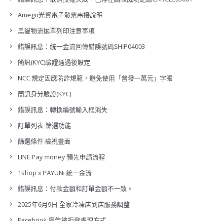
Amego光貿電子發票串接說明
黑貓物流拋單列印注意事項
錯誤訊息：統一金流回傳錯誤號碼SHIP04003
簡訊(KYC)驗證通過後設定
NCC 規定因應防詐規範，避免使用「普發一萬元」字眼
簡訊身分驗證(KYC)
錯誤訊息：轉換編號輸入框消失
訂單列表-篩選功能
篩選條件:檢視畫面
LINE Pay money 預先申請流程
1shop x PAYUNi 統一金流
錯誤訊息：付款金額和訂單金額不一致。
2025年6月9日 全家冷凍店到店服務調整
Facebook 廣告被拒登處理方式