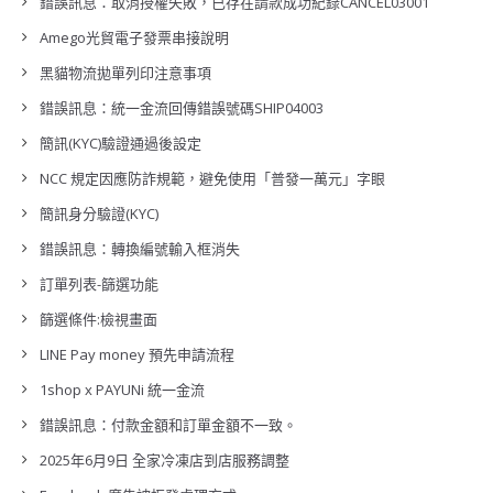
錯誤訊息：取消授權失敗，已存在請款成功紀錄CANCEL03001
Amego光貿電子發票串接說明
黑貓物流拋單列印注意事項
錯誤訊息：統一金流回傳錯誤號碼SHIP04003
簡訊(KYC)驗證通過後設定
NCC 規定因應防詐規範，避免使用「普發一萬元」字眼
簡訊身分驗證(KYC)
錯誤訊息：轉換編號輸入框消失
訂單列表-篩選功能
篩選條件:檢視畫面
LINE Pay money 預先申請流程
1shop x PAYUNi 統一金流
錯誤訊息：付款金額和訂單金額不一致。
2025年6月9日 全家冷凍店到店服務調整