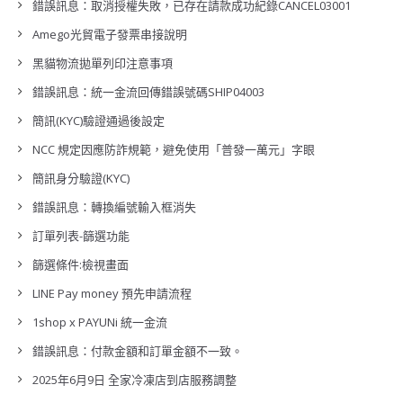
錯誤訊息：取消授權失敗，已存在請款成功紀錄CANCEL03001
Amego光貿電子發票串接說明
黑貓物流拋單列印注意事項
錯誤訊息：統一金流回傳錯誤號碼SHIP04003
簡訊(KYC)驗證通過後設定
NCC 規定因應防詐規範，避免使用「普發一萬元」字眼
簡訊身分驗證(KYC)
錯誤訊息：轉換編號輸入框消失
訂單列表-篩選功能
篩選條件:檢視畫面
LINE Pay money 預先申請流程
1shop x PAYUNi 統一金流
錯誤訊息：付款金額和訂單金額不一致。
2025年6月9日 全家冷凍店到店服務調整