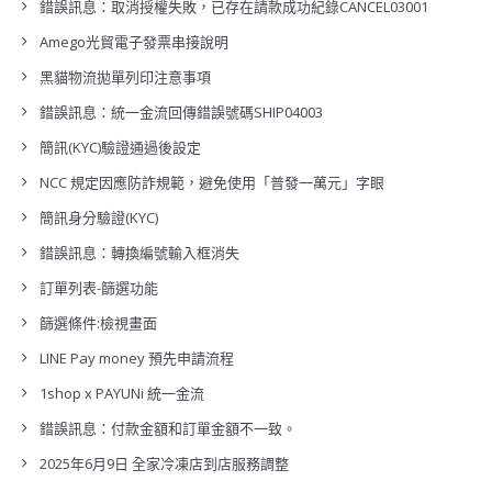
錯誤訊息：取消授權失敗，已存在請款成功紀錄CANCEL03001
Amego光貿電子發票串接說明
黑貓物流拋單列印注意事項
錯誤訊息：統一金流回傳錯誤號碼SHIP04003
簡訊(KYC)驗證通過後設定
NCC 規定因應防詐規範，避免使用「普發一萬元」字眼
簡訊身分驗證(KYC)
錯誤訊息：轉換編號輸入框消失
訂單列表-篩選功能
篩選條件:檢視畫面
LINE Pay money 預先申請流程
1shop x PAYUNi 統一金流
錯誤訊息：付款金額和訂單金額不一致。
2025年6月9日 全家冷凍店到店服務調整