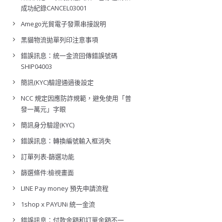
成功紀錄CANCEL03001
Amego光貿電子發票串接說明
黑貓物流拋單列印注意事項
錯誤訊息：統一金流回傳錯誤號碼
SHIP04003
簡訊(KYC)驗證通過後設定
NCC 規定因應防詐規範，避免使用「普
發一萬元」字眼
簡訊身分驗證(KYC)
錯誤訊息：轉換編號輸入框消失
訂單列表-篩選功能
篩選條件:檢視畫面
LINE Pay money 預先申請流程
1shop x PAYUNi 統一金流
錯誤訊息：付款金額和訂單金額不一