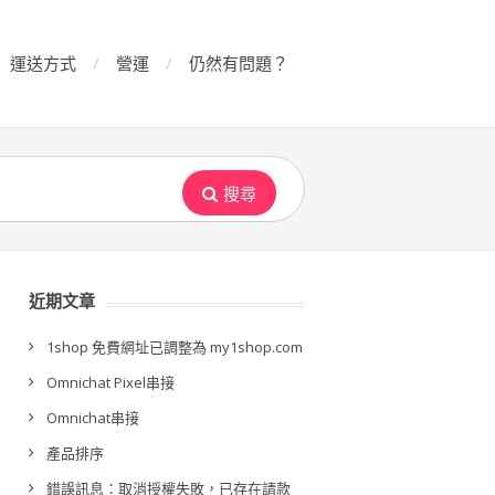
運送方式
營運
仍然有問題？
搜尋
近期文章
1shop 免費網址已調整為 my1shop.com
Omnichat Pixel串接
Omnichat串接
產品排序
錯誤訊息：取消授權失敗，已存在請款