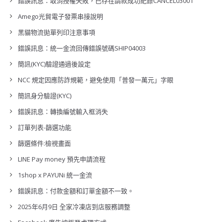
錯誤訊息：取消授權失敗，已存在請款成功紀錄CANCEL03001
Amego光貿電子發票串接說明
黑貓物流拋單列印注意事項
錯誤訊息：統一金流回傳錯誤號碼SHIP04003
簡訊(KYC)驗證通過後設定
NCC 規定因應防詐規範，避免使用「普發一萬元」字眼
簡訊身分驗證(KYC)
錯誤訊息：轉換編號輸入框消失
訂單列表-篩選功能
篩選條件:檢視畫面
LINE Pay money 預先申請流程
1shop x PAYUNi 統一金流
錯誤訊息：付款金額和訂單金額不一致。
2025年6月9日 全家冷凍店到店服務調整