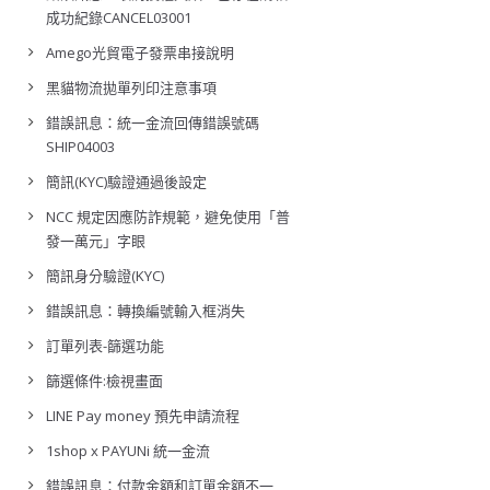
成功紀錄CANCEL03001
Amego光貿電子發票串接說明
黑貓物流拋單列印注意事項
錯誤訊息：統一金流回傳錯誤號碼
SHIP04003
簡訊(KYC)驗證通過後設定
NCC 規定因應防詐規範，避免使用「普
發一萬元」字眼
簡訊身分驗證(KYC)
錯誤訊息：轉換編號輸入框消失
訂單列表-篩選功能
篩選條件:檢視畫面
LINE Pay money 預先申請流程
1shop x PAYUNi 統一金流
錯誤訊息：付款金額和訂單金額不一