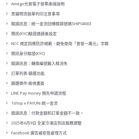
Amego光貿電子發票串接說明
黑貓物流拋單列印注意事項
錯誤訊息：統一金流回傳錯誤號碼SHIP04003
簡訊(KYC)驗證通過後設定
NCC 規定因應防詐規範，避免使用「普發一萬元」字眼
簡訊身分驗證(KYC)
錯誤訊息：轉換編號輸入框消失
訂單列表-篩選功能
篩選條件:檢視畫面
LINE Pay money 預先申請流程
1shop x PAYUNi 統一金流
錯誤訊息：付款金額和訂單金額不一致。
2025年6月9日 全家冷凍店到店服務調整
Facebook 廣告被拒登處理方式