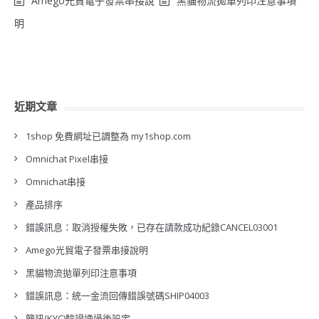
Amego光貿電子發票串接說
黑貓物流拋單列印注意事項
明
近期文章
1shop 免費網址已調整為 my1shop.com
Omnichat Pixel串接
Omnichat串接
產品排序
錯誤訊息：取消授權失敗，已存在請款成功紀錄CANCEL03001
Amego光貿電子發票串接說明
黑貓物流拋單列印注意事項
錯誤訊息：統一金流回傳錯誤號碼SHIP04003
簡訊(KYC)驗證通過後設定