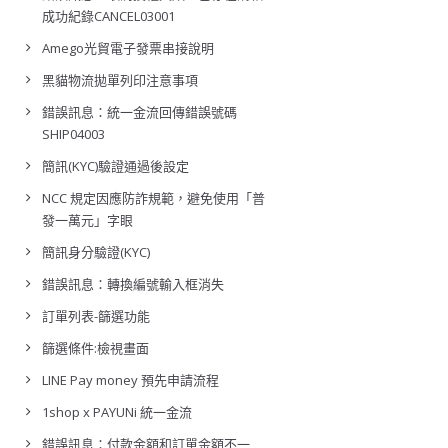
成功紀錄CANCEL03001
Amego光貿電子發票串接說明
黑貓物流拋單列印注意事項
錯誤訊息：統一金流回傳錯誤號碼
SHIP04003
簡訊(KYC)驗證通過後設定
NCC 規定因應防詐規範，避免使用「普
發一萬元」字眼
簡訊身分驗證(KYC)
錯誤訊息：轉換編號輸入框消失
訂單列表-篩選功能
篩選條件:檢視畫面
LINE Pay money 預先申請流程
1shop x PAYUNi 統一金流
錯誤訊息：付款金額和訂單金額不一