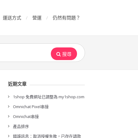
運送方式
營運
仍然有問題？
搜尋
近期文章
1shop 免費網址已調整為 my1shop.com
Omnichat Pixel串接
Omnichat串接
產品排序
錯誤訊息：取消授權失敗，已存在請款