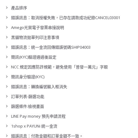
產品排序
錯誤訊息：取消授權失敗，已存在請款成功紀錄CANCEL03001
Amego光貿電子發票串接說明
黑貓物流拋單列印注意事項
錯誤訊息：統一金流回傳錯誤號碼SHIP04003
簡訊(KYC)驗證通過後設定
NCC 規定因應防詐規範，避免使用「普發一萬元」字眼
簡訊身分驗證(KYC)
錯誤訊息：轉換編號輸入框消失
訂單列表-篩選功能
篩選條件:檢視畫面
LINE Pay money 預先申請流程
1shop x PAYUNi 統一金流
錯誤訊息：付款金額和訂單金額不一致。