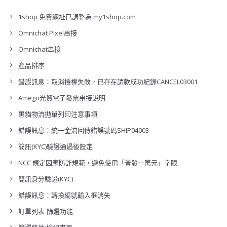
1shop 免費網址已調整為 my1shop.com
Omnichat Pixel串接
Omnichat串接
產品排序
錯誤訊息：取消授權失敗，已存在請款成功紀錄CANCEL03001
Amego光貿電子發票串接說明
黑貓物流拋單列印注意事項
錯誤訊息：統一金流回傳錯誤號碼SHIP04003
簡訊(KYC)驗證通過後設定
NCC 規定因應防詐規範，避免使用「普發一萬元」字眼
簡訊身分驗證(KYC)
錯誤訊息：轉換編號輸入框消失
訂單列表-篩選功能