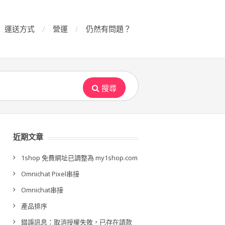
運送方式
營運
仍然有問題？
搜尋
近期文章
1shop 免費網址已調整為 my1shop.com
Omnichat Pixel串接
Omnichat串接
產品排序
錯誤訊息：取消授權失敗，已存在請款