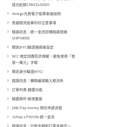
成功紀錄CANCEL03001
Amego光貿電子發票串接說明
黑貓物流拋單列印注意事項
錯誤訊息：統一金流回傳錯誤號碼
SHIP04003
簡訊(KYC)驗證通過後設定
NCC 規定因應防詐規範，避免使用「普
發一萬元」字眼
簡訊身分驗證(KYC)
錯誤訊息：轉換編號輸入框消失
訂單列表-篩選功能
篩選條件:檢視畫面
LINE Pay money 預先申請流程
1shop x PAYUNi 統一金流
錯誤訊息：付款金額和訂單金額不一