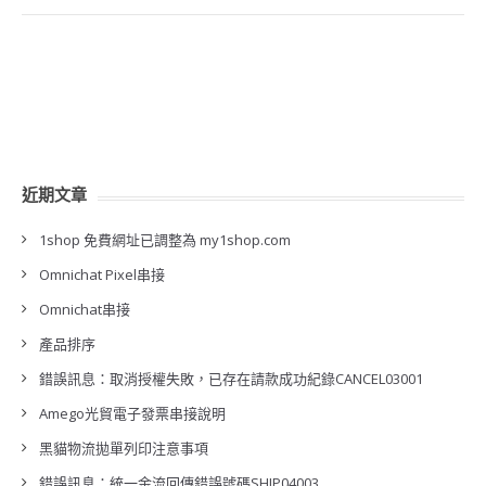
近期文章
1shop 免費網址已調整為 my1shop.com
Omnichat Pixel串接
Omnichat串接
產品排序
錯誤訊息：取消授權失敗，已存在請款成功紀錄CANCEL03001
Amego光貿電子發票串接說明
黑貓物流拋單列印注意事項
錯誤訊息：統一金流回傳錯誤號碼SHIP04003