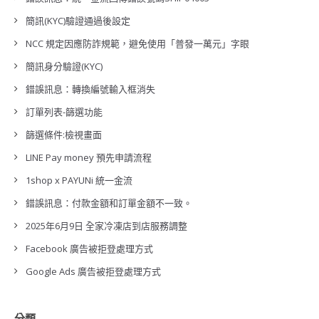
簡訊(KYC)驗證通過後設定
NCC 規定因應防詐規範，避免使用「普發一萬元」字眼
簡訊身分驗證(KYC)
錯誤訊息：轉換編號輸入框消失
訂單列表-篩選功能
篩選條件:檢視畫面
LINE Pay money 預先申請流程
1shop x PAYUNi 統一金流
錯誤訊息：付款金額和訂單金額不一致。
2025年6月9日 全家冷凍店到店服務調整
Facebook 廣告被拒登處理方式
Google Ads 廣告被拒登處理方式
分類