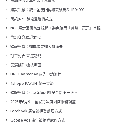
黑貓物流拋單列印注意事項
錯誤訊息：統一金流回傳錯誤號碼SHIP04003
簡訊(KYC)驗證通過後設定
NCC 規定因應防詐規範，避免使用「普發一萬元」字眼
簡訊身分驗證(KYC)
錯誤訊息：轉換編號輸入框消失
訂單列表-篩選功能
篩選條件:檢視畫面
LINE Pay money 預先申請流程
1shop x PAYUNi 統一金流
錯誤訊息：付款金額和訂單金額不一致。
2025年6月9日 全家冷凍店到店服務調整
Facebook 廣告被拒登處理方式
Google Ads 廣告被拒登處理方式