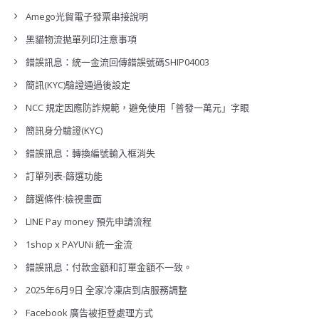
Amego光貿電子發票串接說明
黑貓物流拋單列印注意事項
錯誤訊息：統一金流回傳錯誤號碼SHIP04003
簡訊(KYC)驗證通過後設定
NCC 規定因應防詐規範，避免使用「普發一萬元」字眼
簡訊身分驗證(KYC)
錯誤訊息：轉換編號輸入框消失
訂單列表-篩選功能
篩選條件:檢視畫面
LINE Pay money 預先申請流程
1shop x PAYUNi 統一金流
錯誤訊息：付款金額和訂單金額不一致。
2025年6月9日 全家冷凍店到店服務調整
Facebook 廣告被拒登處理方式