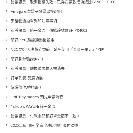
錯誤訊息：取消授權失敗，已存在請款成功紀錄CANCEL03001
Amego光貿電子發票串接說明
黑貓物流拋單列印注意事項
錯誤訊息：統一金流回傳錯誤號碼SHIP04003
簡訊(KYC)驗證通過後設定
NCC 規定因應防詐規範，避免使用「普發一萬元」字眼
簡訊身分驗證(KYC)
錯誤訊息：轉換編號輸入框消失
訂單列表-篩選功能
篩選條件:檢視畫面
LINE Pay money 預先申請流程
1shop x PAYUNi 統一金流
錯誤訊息：付款金額和訂單金額不一致。
2025年6月9日 全家冷凍店到店服務調整