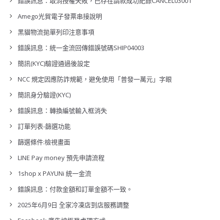
錯誤訊息：取消授權失敗，已存在請款成功紀錄CANCEL03001
Amego光貿電子發票串接說明
黑貓物流拋單列印注意事項
錯誤訊息：統一金流回傳錯誤號碼SHIP04003
簡訊(KYC)驗證通過後設定
NCC 規定因應防詐規範，避免使用「普發一萬元」字眼
簡訊身分驗證(KYC)
錯誤訊息：轉換編號輸入框消失
訂單列表-篩選功能
篩選條件:檢視畫面
LINE Pay money 預先申請流程
1shop x PAYUNi 統一金流
錯誤訊息：付款金額和訂單金額不一致。
2025年6月9日 全家冷凍店到店服務調整