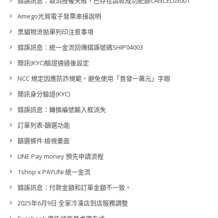
錯誤訊息：取消授權失敗，已存在請款成功紀錄CANCEL03001
Amego光貿電子發票串接說明
黑貓物流拋單列印注意事項
錯誤訊息：統一金流回傳錯誤號碼SHIP04003
簡訊(KYC)驗證通過後設定
NCC 規定因應防詐規範，避免使用「普發一萬元」字眼
簡訊身分驗證(KYC)
錯誤訊息：轉換編號輸入框消失
訂單列表-篩選功能
篩選條件:檢視畫面
LINE Pay money 預先申請流程
1shop x PAYUNi 統一金流
錯誤訊息：付款金額和訂單金額不一致。
2025年6月9日 全家冷凍店到店服務調整