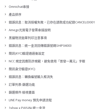
Omnichat串接
產品排序
錯誤訊息：取消授權失敗，已存在請款成功紀錄CANCEL03001
Amego光貿電子發票串接說明
黑貓物流拋單列印注意事項
錯誤訊息：統一金流回傳錯誤號碼SHIP04003
簡訊(KYC)驗證通過後設定
NCC 規定因應防詐規範，避免使用「普發一萬元」字眼
簡訊身分驗證(KYC)
錯誤訊息：轉換編號輸入框消失
訂單列表-篩選功能
篩選條件:檢視畫面
LINE Pay money 預先申請流程
1shop x PAYUNi 統一金流