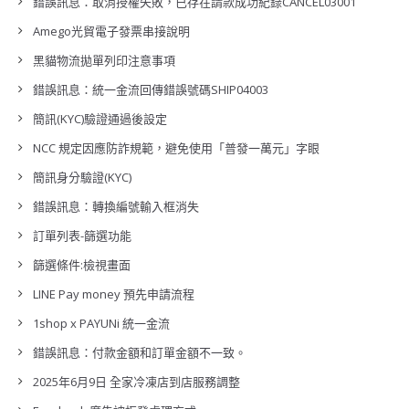
錯誤訊息：取消授權失敗，已存在請款成功紀錄CANCEL03001
Amego光貿電子發票串接說明
黑貓物流拋單列印注意事項
錯誤訊息：統一金流回傳錯誤號碼SHIP04003
簡訊(KYC)驗證通過後設定
NCC 規定因應防詐規範，避免使用「普發一萬元」字眼
簡訊身分驗證(KYC)
錯誤訊息：轉換編號輸入框消失
訂單列表-篩選功能
篩選條件:檢視畫面
LINE Pay money 預先申請流程
1shop x PAYUNi 統一金流
錯誤訊息：付款金額和訂單金額不一致。
2025年6月9日 全家冷凍店到店服務調整