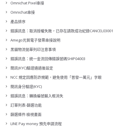
Omnichat Pixel串接
Omnichat串接
產品排序
錯誤訊息：取消授權失敗，已存在請款成功紀錄CANCEL03001
Amego光貿電子發票串接說明
黑貓物流拋單列印注意事項
錯誤訊息：統一金流回傳錯誤號碼SHIP04003
簡訊(KYC)驗證通過後設定
NCC 規定因應防詐規範，避免使用「普發一萬元」字眼
簡訊身分驗證(KYC)
錯誤訊息：轉換編號輸入框消失
訂單列表-篩選功能
篩選條件:檢視畫面
LINE Pay money 預先申請流程