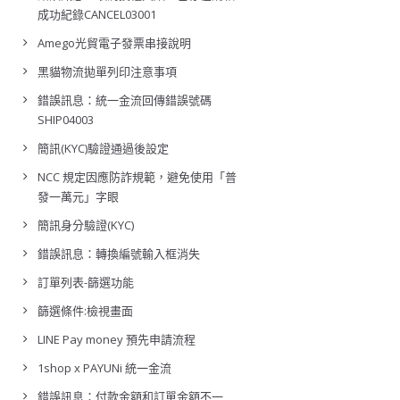
成功紀錄CANCEL03001
Amego光貿電子發票串接說明
黑貓物流拋單列印注意事項
錯誤訊息：統一金流回傳錯誤號碼
SHIP04003
簡訊(KYC)驗證通過後設定
NCC 規定因應防詐規範，避免使用「普
發一萬元」字眼
簡訊身分驗證(KYC)
錯誤訊息：轉換編號輸入框消失
訂單列表-篩選功能
篩選條件:檢視畫面
LINE Pay money 預先申請流程
1shop x PAYUNi 統一金流
錯誤訊息：付款金額和訂單金額不一