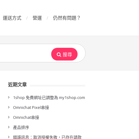
運送方式
營運
仍然有問題？
搜尋
近期文章
1shop 免費網址已調整為 my1shop.com
Omnichat Pixel串接
Omnichat串接
產品排序
錯誤訊息：取消授權失敗，已存在請款