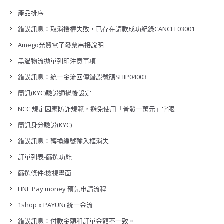
產品排序
錯誤訊息：取消授權失敗，已存在請款成功紀錄CANCEL03001
Amego光貿電子發票串接說明
黑貓物流拋單列印注意事項
錯誤訊息：統一金流回傳錯誤號碼SHIP04003
簡訊(KYC)驗證通過後設定
NCC 規定因應防詐規範，避免使用「普發一萬元」字眼
簡訊身分驗證(KYC)
錯誤訊息：轉換編號輸入框消失
訂單列表-篩選功能
篩選條件:檢視畫面
LINE Pay money 預先申請流程
1shop x PAYUNi 統一金流
錯誤訊息：付款金額和訂單金額不一致。