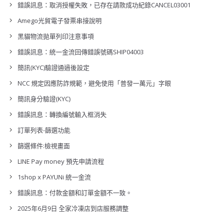
錯誤訊息：取消授權失敗，已存在請款成功紀錄CANCEL03001
Amego光貿電子發票串接說明
黑貓物流拋單列印注意事項
錯誤訊息：統一金流回傳錯誤號碼SHIP04003
簡訊(KYC)驗證通過後設定
NCC 規定因應防詐規範，避免使用「普發一萬元」字眼
簡訊身分驗證(KYC)
錯誤訊息：轉換編號輸入框消失
訂單列表-篩選功能
篩選條件:檢視畫面
LINE Pay money 預先申請流程
1shop x PAYUNi 統一金流
錯誤訊息：付款金額和訂單金額不一致。
2025年6月9日 全家冷凍店到店服務調整