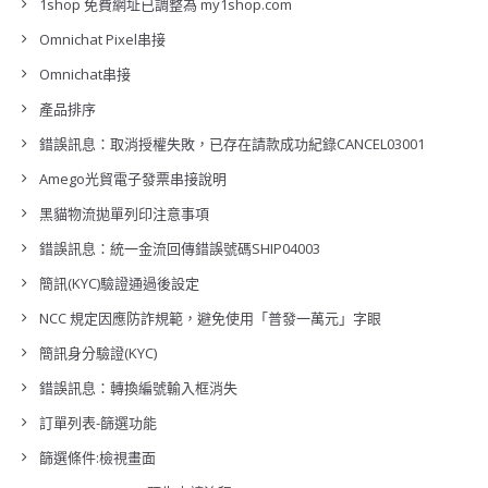
1shop 免費網址已調整為 my1shop.com
Omnichat Pixel串接
Omnichat串接
產品排序
錯誤訊息：取消授權失敗，已存在請款成功紀錄CANCEL03001
Amego光貿電子發票串接說明
黑貓物流拋單列印注意事項
錯誤訊息：統一金流回傳錯誤號碼SHIP04003
簡訊(KYC)驗證通過後設定
NCC 規定因應防詐規範，避免使用「普發一萬元」字眼
簡訊身分驗證(KYC)
錯誤訊息：轉換編號輸入框消失
訂單列表-篩選功能
篩選條件:檢視畫面