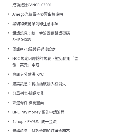
成功紀錄CANCEL03001
Amego光貿電子發票串接說明
黑貓物流拋單列印注意事項
錯誤訊息：統一金流回傳錯誤號碼
SHIP04003
簡訊(KYC)驗證通過後設定
NCC 規定因應防詐規範，避免使用「普
發一萬元」字眼
簡訊身分驗證(KYC)
錯誤訊息：轉換編號輸入框消失
訂單列表-篩選功能
篩選條件:檢視畫面
LINE Pay money 預先申請流程
1shop x PAYUNi 統一金流
錯誤訊息：付款金額和訂單金額不一