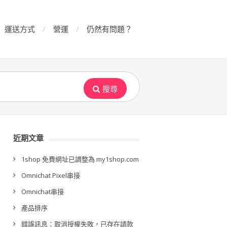
運送方式
營運
仍然有問題？
搜尋
近期文章
1shop 免費網址已調整為 my1shop.com
Omnichat Pixel串接
Omnichat串接
產品排序
錯誤訊息：取消授權失敗，已存在請款