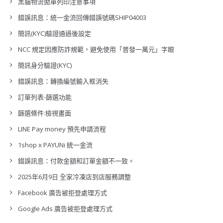
黑貓物流拋單列印注意事項
錯誤訊息：統一金流回傳錯誤號碼SHIP04003
簡訊(KYC)驗證通過後設定
NCC 規定因應防詐規範，避免使用「普發一萬元」字眼
簡訊身分驗證(KYC)
錯誤訊息：轉換編號輸入框消失
訂單列表-篩選功能
篩選條件:檢視畫面
LINE Pay money 預先申請流程
1shop x PAYUNi 統一金流
錯誤訊息：付款金額和訂單金額不一致。
2025年6月9日 全家冷凍店到店服務調整
Facebook 廣告被拒登處理方式
Google Ads 廣告被拒登處理方式