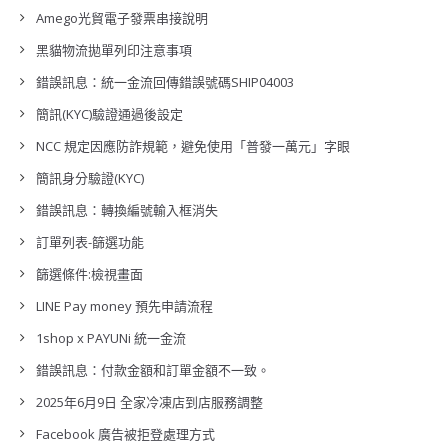
Amego光貿電子發票串接說明
黑貓物流拋單列印注意事項
錯誤訊息：統一金流回傳錯誤號碼SHIP04003
簡訊(KYC)驗證通過後設定
NCC 規定因應防詐規範，避免使用「普發一萬元」字眼
簡訊身分驗證(KYC)
錯誤訊息：轉換編號輸入框消失
訂單列表-篩選功能
篩選條件:檢視畫面
LINE Pay money 預先申請流程
1shop x PAYUNi 統一金流
錯誤訊息：付款金額和訂單金額不一致。
2025年6月9日 全家冷凍店到店服務調整
Facebook 廣告被拒登處理方式