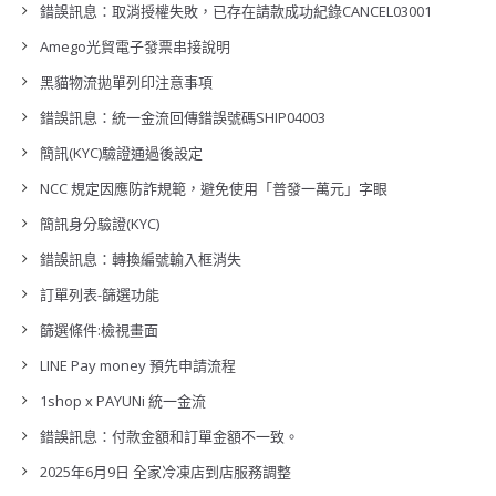
錯誤訊息：取消授權失敗，已存在請款成功紀錄CANCEL03001
Amego光貿電子發票串接說明
黑貓物流拋單列印注意事項
錯誤訊息：統一金流回傳錯誤號碼SHIP04003
簡訊(KYC)驗證通過後設定
NCC 規定因應防詐規範，避免使用「普發一萬元」字眼
簡訊身分驗證(KYC)
錯誤訊息：轉換編號輸入框消失
訂單列表-篩選功能
篩選條件:檢視畫面
LINE Pay money 預先申請流程
1shop x PAYUNi 統一金流
錯誤訊息：付款金額和訂單金額不一致。
2025年6月9日 全家冷凍店到店服務調整